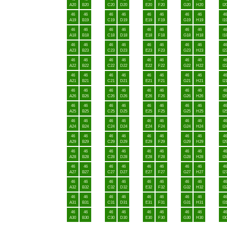
A20
B20
C20
D20
E20
F20
G20
H20
I2
46
46
46
46
46
46
46
46
46
A19
B19
C19
D19
E19
F19
G19
H19
I1
46
46
46
46
46
46
46
46
46
A18
B18
C18
D18
E18
F18
G18
H18
I1
46
46
46
46
46
46
46
46
46
A23
B23
C23
D23
E23
F23
G23
H23
I2
46
46
46
46
46
46
46
46
46
A22
B22
C22
D22
E22
F22
G22
H22
I2
46
46
46
46
46
46
46
46
46
A21
B21
C21
D21
E21
F21
G21
H21
I2
46
46
46
46
46
46
46
46
46
A26
B26
C26
D26
E26
F26
G26
H26
I2
46
46
46
46
46
46
46
46
46
A25
B25
C25
D25
E25
F25
G25
H25
I2
46
46
46
46
46
46
46
46
46
A24
B24
C24
D24
E24
F24
G24
H24
I2
46
46
46
46
46
46
46
46
46
A29
B29
C29
D29
E29
F29
G29
H29
I2
46
46
46
46
46
46
46
46
46
A28
B28
C28
D28
E28
F28
G28
H28
I2
46
46
46
46
46
46
46
46
46
A27
B27
C27
D27
E27
F27
G27
H27
I2
46
46
46
46
46
46
46
46
46
A32
B32
C32
D32
E32
F32
G32
H32
I3
46
46
46
46
46
46
46
46
46
A31
B31
C31
D31
E31
F31
G31
H31
I3
46
46
46
46
46
46
46
46
46
A30
B30
C30
D30
E30
F30
G30
H30
I3