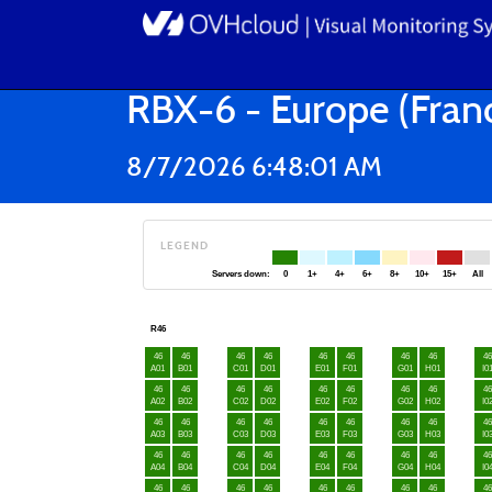
RBX-6 - Europe (Fran
8/7/2026 6:48:01 AM
Servers down:
0
1+
4+
6+
8+
10+
15+
All
R46
46
46
46
46
46
46
46
46
46
A01
B01
C01
D01
E01
F01
G01
H01
I0
46
46
46
46
46
46
46
46
46
A02
B02
C02
D02
E02
F02
G02
H02
I0
46
46
46
46
46
46
46
46
46
A03
B03
C03
D03
E03
F03
G03
H03
I0
46
46
46
46
46
46
46
46
46
A04
B04
C04
D04
E04
F04
G04
H04
I0
46
46
46
46
46
46
46
46
46