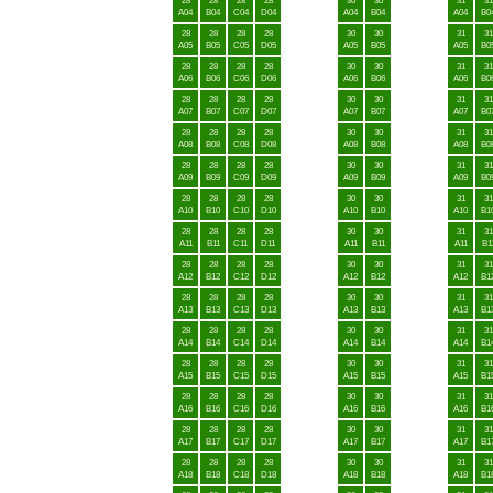
28
28
28
28
30
30
31
31
A04
B04
C04
D04
A04
B04
A04
B0
28
28
28
28
30
30
31
31
A05
B05
C05
D05
A05
B05
A05
B0
28
28
28
28
30
30
31
31
A06
B06
C06
D06
A06
B06
A06
B0
28
28
28
28
30
30
31
31
A07
B07
C07
D07
A07
B07
A07
B0
28
28
28
28
30
30
31
31
A08
B08
C08
D08
A08
B08
A08
B0
28
28
28
28
30
30
31
31
A09
B09
C09
D09
A09
B09
A09
B0
28
28
28
28
30
30
31
31
A10
B10
C10
D10
A10
B10
A10
B1
28
28
28
28
30
30
31
31
A11
B11
C11
D11
A11
B11
A11
B1
28
28
28
28
30
30
31
31
A12
B12
C12
D12
A12
B12
A12
B1
28
28
28
28
30
30
31
31
A13
B13
C13
D13
A13
B13
A13
B1
28
28
28
28
30
30
31
31
A14
B14
C14
D14
A14
B14
A14
B1
28
28
28
28
30
30
31
31
A15
B15
C15
D15
A15
B15
A15
B1
28
28
28
28
30
30
31
31
A16
B16
C16
D16
A16
B16
A16
B1
28
28
28
28
30
30
31
31
A17
B17
C17
D17
A17
B17
A17
B1
28
28
28
28
30
30
31
31
A18
B18
C18
D18
A18
B18
A18
B1