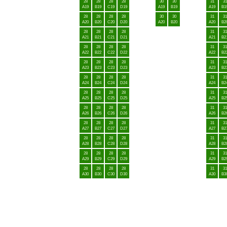
28
28
28
28
30
30
31
31
A19
B19
C19
D19
A19
B19
A19
B1
28
28
28
28
30
30
31
31
A20
B20
C20
D20
A20
B20
A20
B2
28
28
28
28
31
31
A21
B21
C21
D21
A21
B2
28
28
28
28
31
31
A22
B22
C22
D22
A22
B2
28
28
28
28
31
31
A23
B23
C23
D23
A23
B2
28
28
28
28
31
31
A24
B24
C24
D24
A24
B2
28
28
28
28
31
31
A25
B25
C25
D25
A25
B2
28
28
28
28
31
31
A26
B26
C26
D26
A26
B2
28
28
28
28
31
31
A27
B27
C27
D27
A27
B2
28
28
28
28
31
31
A28
B28
C28
D28
A28
B2
28
28
28
28
31
31
A29
B29
C29
D29
A29
B2
28
28
28
28
31
31
A30
B30
C30
D30
A30
B3