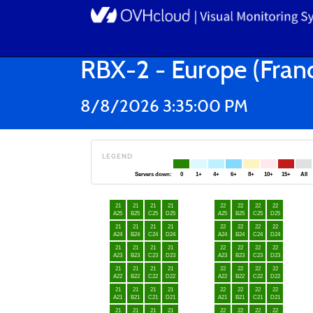
RBX-2 - Europe (Franc
8/8/2026 3:35:00 PM
Servers down:
0
1+
4+
6+
8+
10+
15+
All
21
21
21
21
22
22
22
22
A25
B25
C25
D25
A25
B25
C25
D25
21
21
21
21
22
22
22
22
A24
B24
C24
D24
A24
B24
C24
D24
21
21
21
21
22
22
22
22
A23
B23
C23
D23
A23
B23
C23
D23
21
21
21
21
22
22
22
22
A22
B22
C22
D22
A22
B22
C22
D22
21
21
21
21
22
22
22
22
A21
B21
C21
D21
A21
B21
C21
D21
21
21
21
21
22
22
22
22