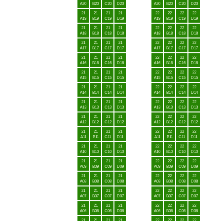
A20
B20
C20
D20
A20
B20
C20
D20
21
21
21
21
22
22
22
22
A19
B19
C19
D19
A19
B19
C19
D19
21
21
21
21
22
22
22
22
A18
B18
C18
D18
A18
B18
C18
D18
21
21
21
21
22
22
22
22
A17
B17
C17
D17
A17
B17
C17
D17
21
21
21
21
22
22
22
22
A16
B16
C16
D16
A16
B16
C16
D16
21
21
21
21
22
22
22
22
A15
B15
C15
D15
A15
B15
C15
D15
21
21
21
21
22
22
22
22
A14
B14
C14
D14
A14
B14
C14
D14
21
21
21
21
22
22
22
22
A13
B13
C13
D13
A13
B13
C13
D13
21
21
21
21
22
22
22
22
A12
B12
C12
D12
A12
B12
C12
D12
21
21
21
21
22
22
22
22
A11
B11
C11
D11
A11
B11
C11
D11
21
21
21
21
22
22
22
22
A10
B10
C10
D10
A10
B10
C10
D10
21
21
21
21
22
22
22
22
A09
B09
C09
D09
A09
B09
C09
D09
21
21
21
21
22
22
22
22
A08
B08
C08
D08
A08
B08
C08
D08
21
21
21
21
22
22
22
22
A07
B07
C07
D07
A07
B07
C07
D07
21
21
21
21
22
22
22
22
A06
B06
C06
D06
A06
B06
C06
D06
21
21
21
21
22
22
22
22