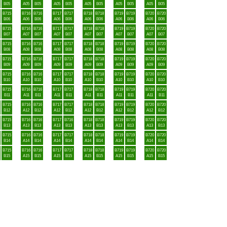
B05
A05
B05
A05
B05
A05
B05
A05
B05
A05
B05
B715
B716
B716
B717
B717
B718
B718
B719
B719
B720
B720
B06
A06
B06
A06
B06
A06
B06
A06
B06
A06
B06
B715
B716
B716
B717
B717
B718
B718
B719
B719
B720
B720
B07
A07
B07
A07
B07
A07
B07
A07
B07
A07
B07
B715
B716
B716
B717
B717
B718
B718
B719
B719
B720
B720
B08
A08
B08
A08
B08
A08
B08
A08
B08
A08
B08
B715
B716
B716
B717
B717
B718
B718
B719
B719
B720
B720
B09
A09
B09
A09
B09
A09
B09
A09
B09
A09
B09
B715
B716
B716
B717
B717
B718
B718
B719
B719
B720
B720
B10
A10
B10
A10
B10
A10
B10
A10
B10
A10
B10
B715
B716
B716
B717
B717
B718
B718
B719
B719
B720
B720
B11
A11
B11
A11
B11
A11
B11
A11
B11
A11
B11
B715
B716
B716
B717
B717
B718
B718
B719
B719
B720
B720
B12
A12
B12
A12
B12
A12
B12
A12
B12
A12
B12
B715
B716
B716
B717
B716
B718
B718
B719
B719
B720
B720
B13
A13
B13
A13
B13
A13
B13
A13
B13
A13
B13
B715
B716
B716
B717
B717
B718
B718
B719
B719
B720
B720
B14
A14
B14
A14
B14
A14
B14
A14
B14
A14
B14
B715
B716
B716
B717
B717
B718
B718
B719
B719
B720
B720
B15
A15
B15
A15
B15
A15
B15
A15
B15
A15
B15