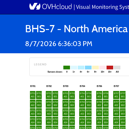
BHS-7 - North America 
8/7/2026 6:36:03 PM
Servers down:
0
1+
4+
6+
8+
10+
15+
All
B701
B702
B703
B704
B706
B707
B701
B701
B702
B702
B703
B703
B704
B704
B706
B706
B707
B707
A01
B01
A01
B01
A01
B01
A01
B01
A01
B01
A01
B01
B701
B701
B702
B702
B703
B703
B704
B704
B706
B706
B707
B707
A02
B02
A02
B02
A02
B02
A02
B02
A02
B02
A02
B02
B701
B701
B702
B702
B703
B703
B704
B704
B706
B706
B707
B707
A03
B03
A03
B03
A03
B03
A03
B03
A03
B03
A03
B03
B701
B701
B702
B702
B703
B703
B704
B704
B706
B706
B707
B707
A04
B04
A04
B04
A04
B04
A04
B04
A04
B04
A04
B04
B701
B701
B702
B702
B703
B703
B704
B704
B706
B706
B707
B707